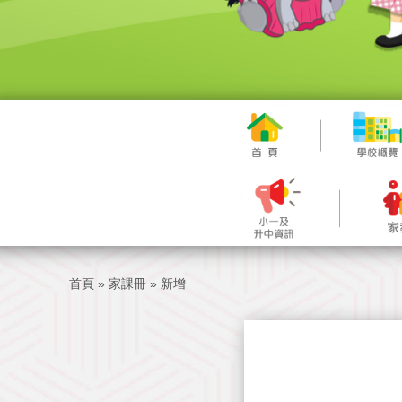
首頁
»
家課冊
»
新增