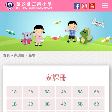
首頁
»
家課冊
»
新增
家課冊
1A
2A
3A
4A
5A
6A
1B
2B
3B
4B
5B
6B