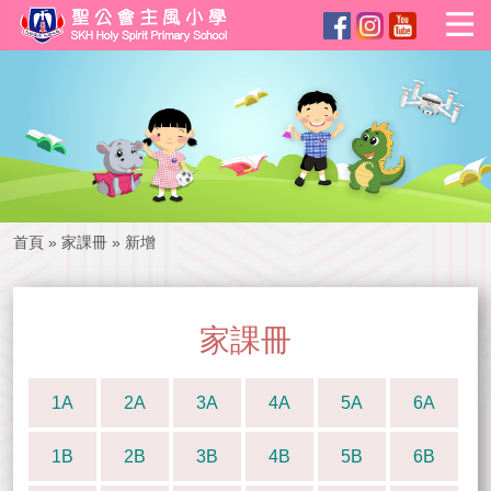
首頁
»
家課冊
»
新增
家課冊
1A
2A
3A
4A
5A
6A
1B
2B
3B
4B
5B
6B