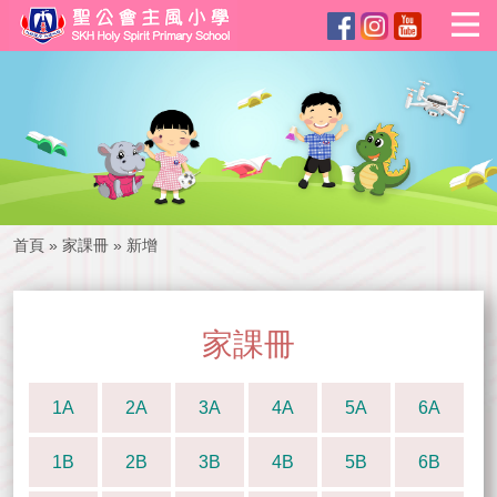
首頁
»
家課冊
»
新增
家課冊
1A
2A
3A
4A
5A
6A
1B
2B
3B
4B
5B
6B