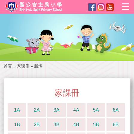
首頁
»
家課冊
»
新增
家課冊
1A
2A
3A
4A
5A
6A
1B
2B
3B
4B
5B
6B