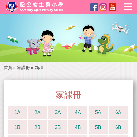
首頁
»
家課冊
»
新增
家課冊
1A
2A
3A
4A
5A
6A
1B
2B
3B
4B
5B
6B