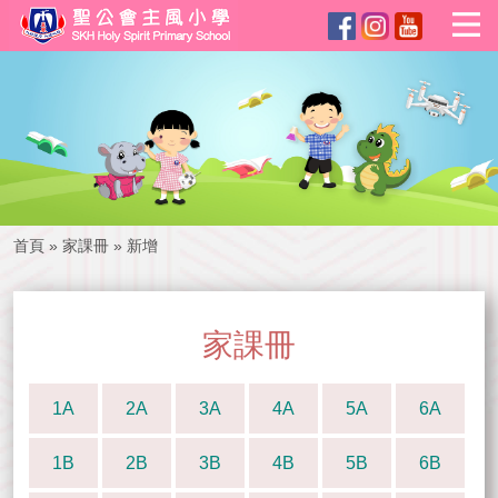
首頁
»
家課冊
»
新增
家課冊
1A
2A
3A
4A
5A
6A
1B
2B
3B
4B
5B
6B