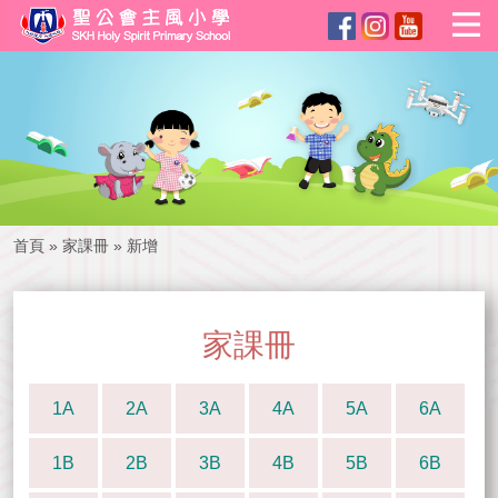
首頁
»
家課冊
»
新增
家課冊
1A
2A
3A
4A
5A
6A
1B
2B
3B
4B
5B
6B