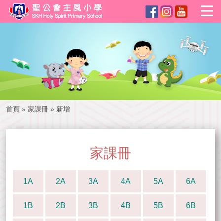
首頁
»
家課冊
»
新增
家課冊
1A
2A
3A
4A
5A
6A
1B
2B
3B
4B
5B
6B