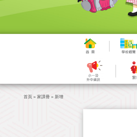
首頁
»
家課冊
»
新增