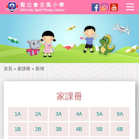
首頁
»
家課冊
»
新增
家課冊
1A
2A
3A
4A
5A
6A
1B
2B
3B
4B
5B
6B