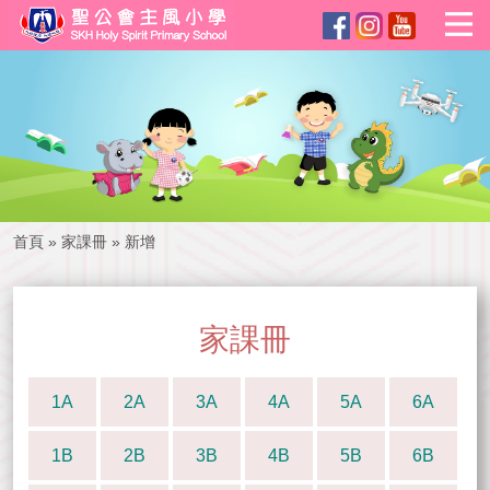
首頁
»
家課冊
»
新增
家課冊
1A
2A
3A
4A
5A
6A
1B
2B
3B
4B
5B
6B