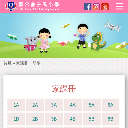
首頁
»
家課冊
»
新增
家課冊
1A
2A
3A
4A
5A
6A
1B
2B
3B
4B
5B
6B