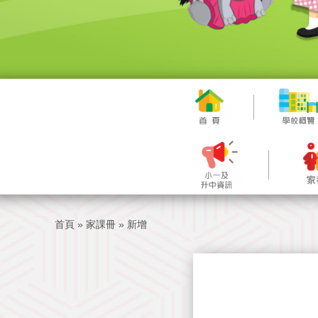
首頁
»
家課冊
»
新增