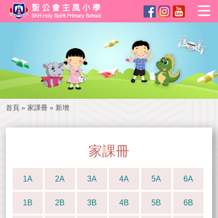
首頁
»
家課冊
»
新增
家課冊
1A
2A
3A
4A
5A
6A
1B
2B
3B
4B
5B
6B