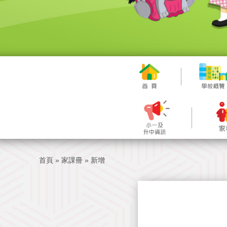
首頁
»
家課冊
»
新增