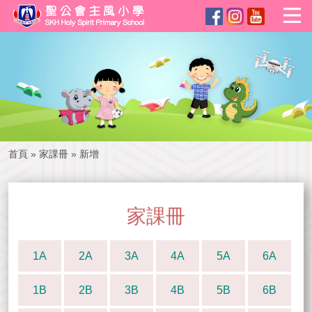
首頁
»
家課冊
»
新增
家課冊
1A
2A
3A
4A
5A
6A
1B
2B
3B
4B
5B
6B