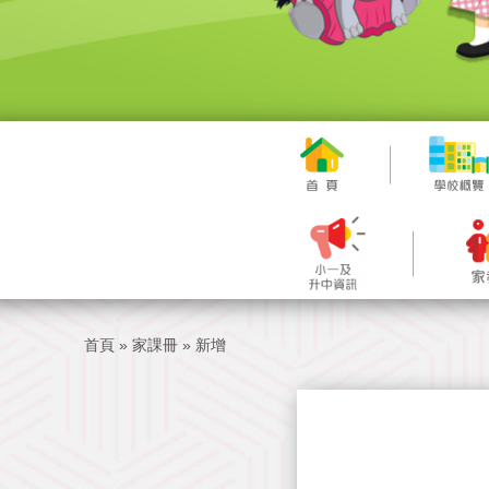
首頁
»
家課冊
»
新增