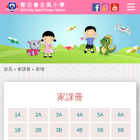
首頁
»
家課冊
»
新增
家課冊
1A
2A
3A
4A
5A
6A
1B
2B
3B
4B
5B
6B