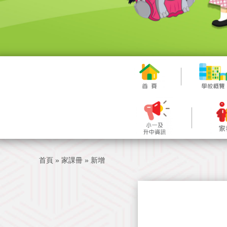
首頁
»
家課冊
»
新增