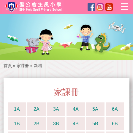
首頁
»
家課冊
»
新增
家課冊
1A
2A
3A
4A
5A
6A
1B
2B
3B
4B
5B
6B