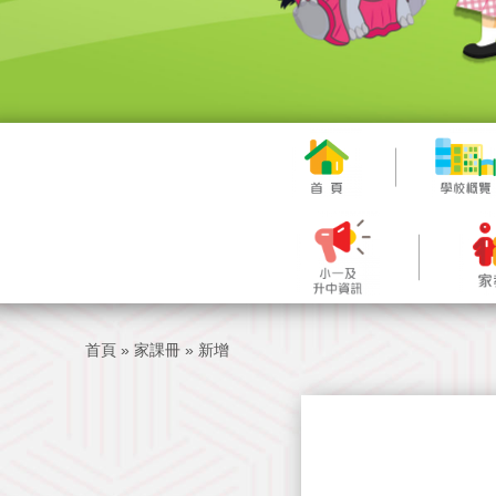
首頁
»
家課冊
»
新增