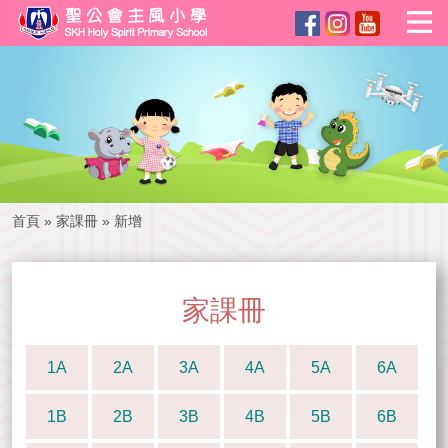
首頁
»
家課冊
»
新增
家課冊
1A
2A
3A
4A
5A
6A
1B
2B
3B
4B
5B
6B