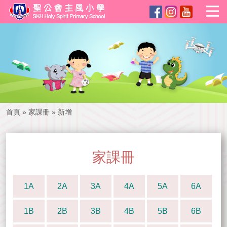
首頁
»
家課冊
»
新增
家課冊
1A
2A
3A
4A
5A
6A
1B
2B
3B
4B
5B
6B