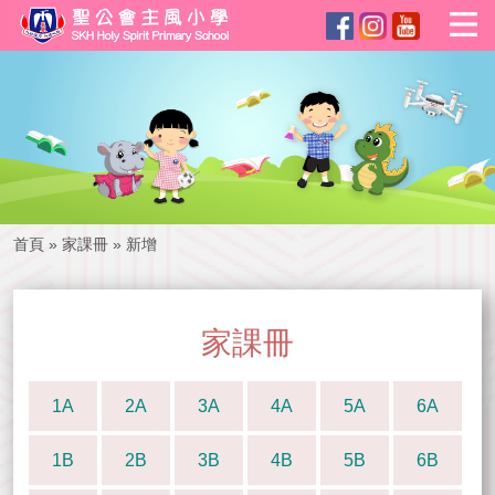
首頁
»
家課冊
»
新增
家課冊
1A
2A
3A
4A
5A
6A
1B
2B
3B
4B
5B
6B