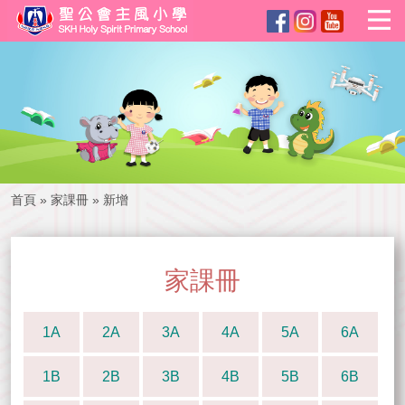
首頁
»
家課冊
»
新增
家課冊
1A
2A
3A
4A
5A
6A
1B
2B
3B
4B
5B
6B