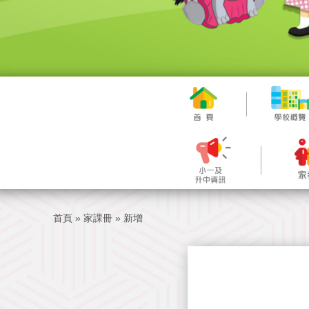
首頁
»
家課冊
»
新增