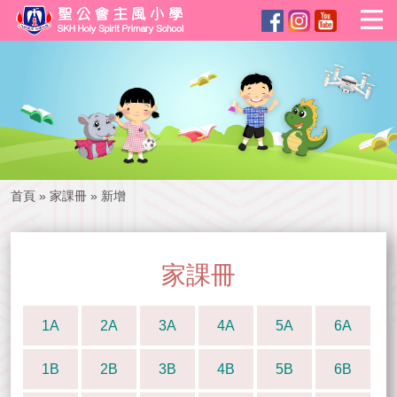
首頁
»
家課冊
»
新增
家課冊
1A
2A
3A
4A
5A
6A
1B
2B
3B
4B
5B
6B