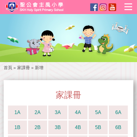
首頁
»
家課冊
»
新增
家課冊
1A
2A
3A
4A
5A
6A
1B
2B
3B
4B
5B
6B