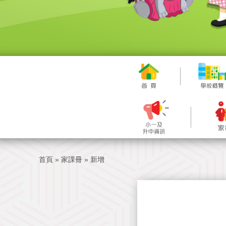
首頁
»
家課冊
»
新增