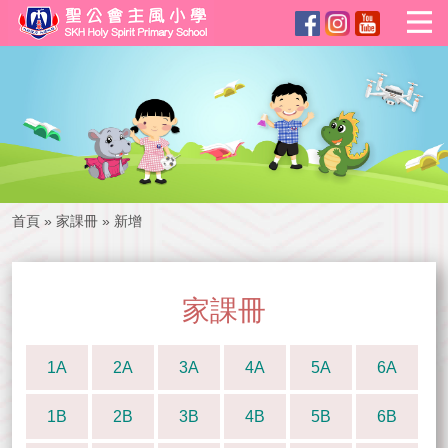
首頁
»
家課冊
»
新增
家課冊
1A
2A
3A
4A
5A
6A
1B
2B
3B
4B
5B
6B