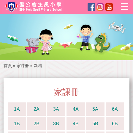
首頁
»
家課冊
»
新增
家課冊
1A
2A
3A
4A
5A
6A
1B
2B
3B
4B
5B
6B