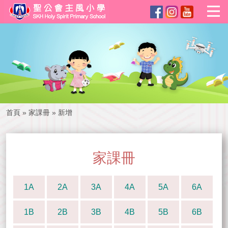
首頁
»
家課冊
»
新增
家課冊
1A
2A
3A
4A
5A
6A
1B
2B
3B
4B
5B
6B