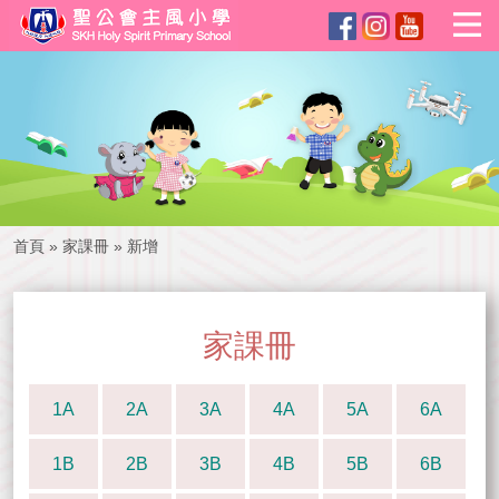
首頁
»
家課冊
»
新增
家課冊
1A
2A
3A
4A
5A
6A
1B
2B
3B
4B
5B
6B