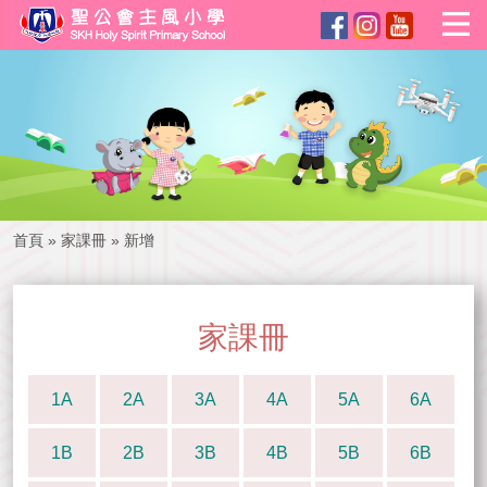
首頁
»
家課冊
»
新增
家課冊
1A
2A
3A
4A
5A
6A
1B
2B
3B
4B
5B
6B