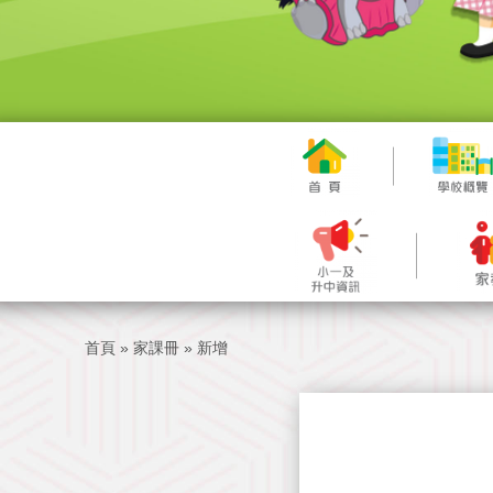
首頁
»
家課冊
»
新增