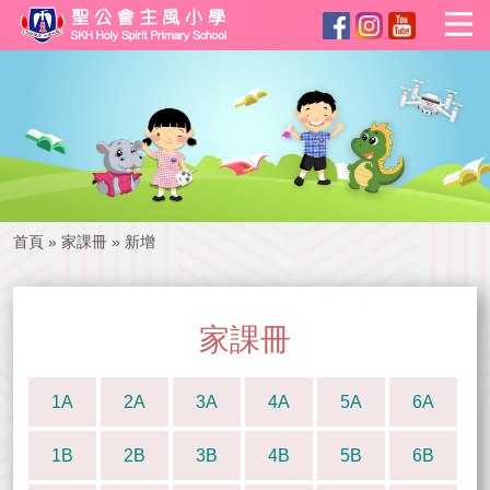
首頁
»
家課冊
»
新增
家課冊
1A
2A
3A
4A
5A
6A
1B
2B
3B
4B
5B
6B