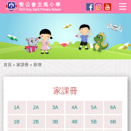
首頁
»
家課冊
»
新增
家課冊
1A
2A
3A
4A
5A
6A
1B
2B
3B
4B
5B
6B