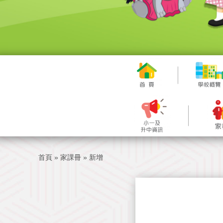
首頁
»
家課冊
»
新增