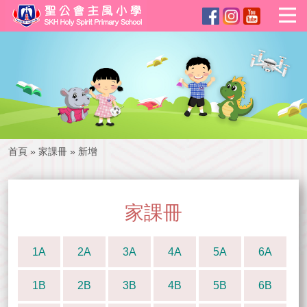
首頁
»
家課冊
»
新增
家課冊
1A
2A
3A
4A
5A
6A
1B
2B
3B
4B
5B
6B