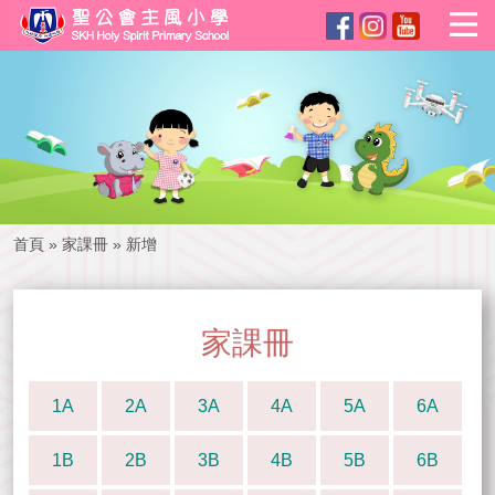
首頁
»
家課冊
»
新增
家課冊
1A
2A
3A
4A
5A
6A
1B
2B
3B
4B
5B
6B