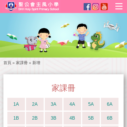
首頁
»
家課冊
»
新增
家課冊
1A
2A
3A
4A
5A
6A
1B
2B
3B
4B
5B
6B