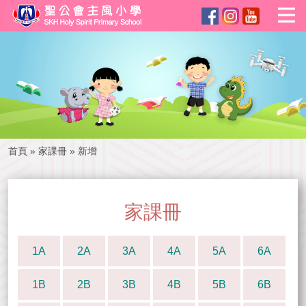
首頁
»
家課冊
»
新增
家課冊
1A
2A
3A
4A
5A
6A
1B
2B
3B
4B
5B
6B