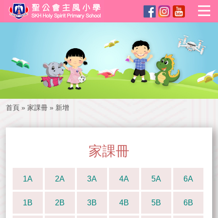
首頁
»
家課冊
»
新增
家課冊
1A
2A
3A
4A
5A
6A
1B
2B
3B
4B
5B
6B