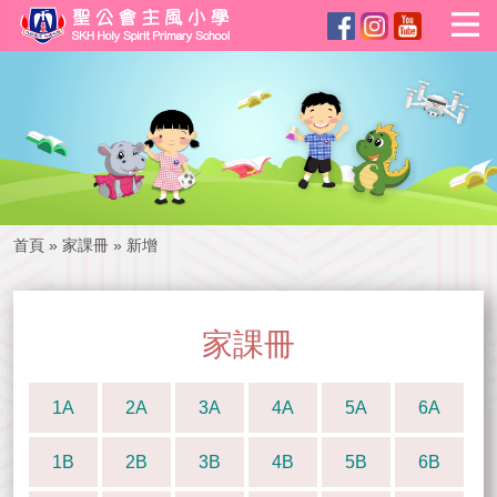
首頁
»
家課冊
»
新增
家課冊
1A
2A
3A
4A
5A
6A
1B
2B
3B
4B
5B
6B