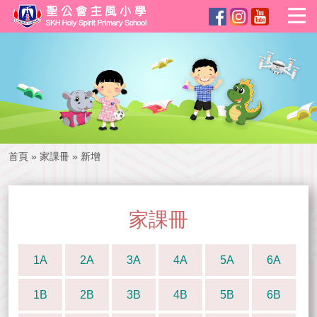
首頁
»
家課冊
»
新增
家課冊
1A
2A
3A
4A
5A
6A
1B
2B
3B
4B
5B
6B