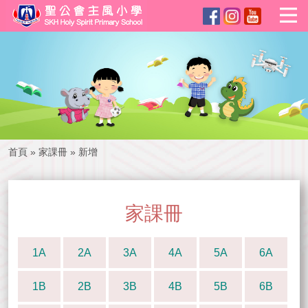
首頁
»
家課冊
»
新增
家課冊
1A
2A
3A
4A
5A
6A
1B
2B
3B
4B
5B
6B