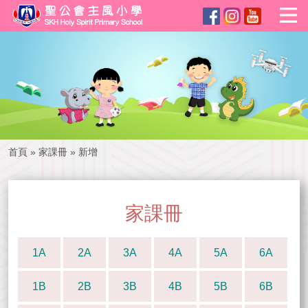
首頁
»
家課冊
»
新增
家課冊
1A
2A
3A
4A
5A
6A
1B
2B
3B
4B
5B
6B