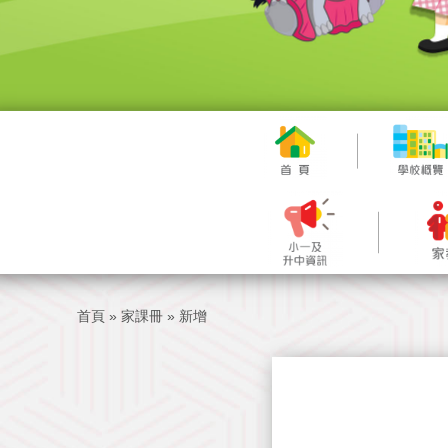
首頁
»
家課冊
»
新增