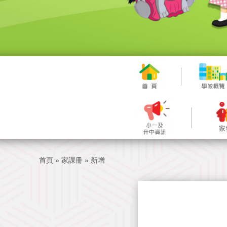
首頁
»
家課冊
»
新增